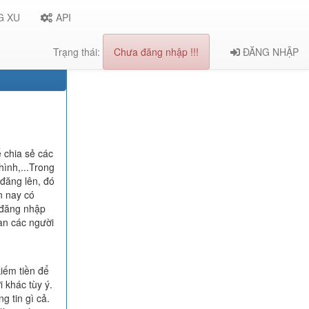
G XU
API
Trạng thái:
Chưa đăng nhập !!!
ĐĂNG NHẬP
ể chia sẻ các
hình,...Trong
 đăng lên, đó
n nay có
 đăng nhập
oàn các người
iếm tiền để
i khác tùy ý.
g tin gì cả.